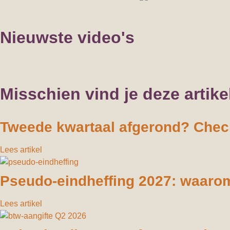
Nieuwste video's
Dit betaal je aan 
Maximale bijtelli
Maximale bijtelli
Misschien vind je deze artike
Tweede kwartaal afgerond? Check
Lees artikel
Pseudo-eindheffing 2027: waarom
Lees artikel