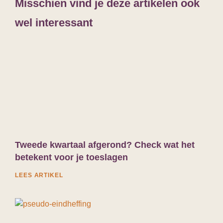
Misschien vind je deze artikelen ook
DGA’s of
the happy financial
16/03/2026 15:13
DGA’s of
the happy financial
07/03/2026 09:03
the happy financial
24/02/2026 18:20
wel interessant
Tweede kwartaal afgerond? Check wat het
betekent voor je toeslagen
LEES ARTIKEL