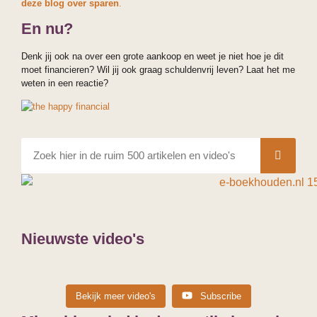
deze blog over sparen
.
En nu?
Denk jij ook na over een grote aankoop en weet je niet hoe je dit
moet financieren? Wil jij ook graag schuldenvrij leven? Laat het me
weten in een reactie?
Nieuwste video's
Dit betaal je aan belasting bij €75.000 winst in
Maximale bijtelling auto van de zaak Let op:
Bekijk meer video's
Subscribe
2026 (en dit hou je over) €75.000 winst klinkt
Maximale bijtelling auto van de zaak Let op:
alleen voor IB ondernemers (dus niet voor
alleen voor IB ondernemers (dus niet voor
voor