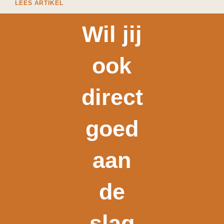
LEES ARTIKEL
Wil jij
ook
direct
goed
aan
de
slag