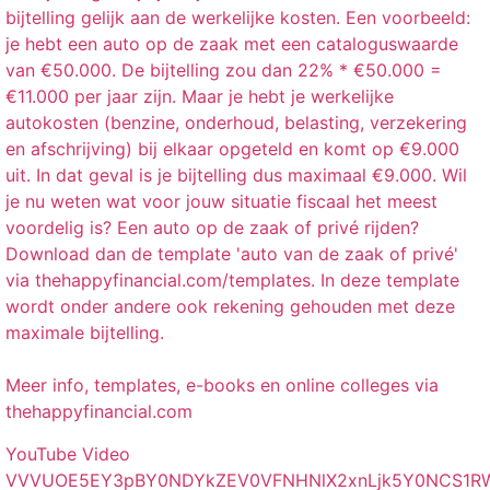
bijtelling gelijk aan de werkelijke kosten. Een voorbeeld:
je hebt een auto op de zaak met een cataloguswaarde
van €50.000. De bijtelling zou dan 22% * €50.000 =
€11.000 per jaar zijn. Maar je hebt je werkelijke
autokosten (benzine, onderhoud, belasting, verzekering
en afschrijving) bij elkaar opgeteld en komt op €9.000
uit. In dat geval is je bijtelling dus maximaal €9.000. Wil
je nu weten wat voor jouw situatie fiscaal het meest
voordelig is? Een auto op de zaak of privé rijden?
Download dan de template 'auto van de zaak of privé'
via thehappyfinancial.com/templates. In deze template
wordt onder andere ook rekening gehouden met deze
maximale bijtelling.
Meer info, templates, e-books en online colleges via
thehappyfinancial.com
YouTube Video
VVVUOE5EY3pBY0NDYkZEV0VFNHNlX2xnLjk5Y0NCS1R