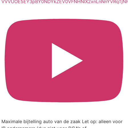
VVVUOE5EY3pBY0NDYkZEV0VFNHNlX2xnLnNnYVRqTjNP
Maximale bijtelling auto van de zaak Let op: alleen voor