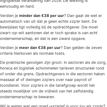
ingrijpende verandering van 2026. De werking is
eenvoudig en hard.
Verdien je
minder dan €38 per uur
? Dan gaat de wet er
automatisch van uit dat je geen echte zzp’er bent. De
bewijslast ligt volledig bij de opdrachtgever. Die moet
zwart-op-wit aantonen dat er toch sprake is van echt
ondernemerschap, en dat is een zware opgave.
Verdien je
meer dan €38 per uur
? Dan gelden de zeven
criteria hierboven als normale toets.
De praktische gevolgen zijn groot. In sectoren als de zorg,
horeca en logistiek schommelen tarieven structureel rond
of onder die grens. Opdrachtgevers in die sectoren haken
massaal af of dwingen zzp’ers over naar payroll of
loondienst. Voor zzp’ers in die tariefgroep wordt het
steeds moeilijker om de vrijheid van het zelfstandig
ondernemerschap te bewaren.
Wil je weten wat een goed uurtarief is voor jou als zzp’er?