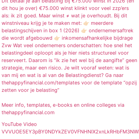
Dit betaal je aan belasting bij €75.000 winst in 2026 (en
dit hou je over) €75.000 winst klinkt voor veel zzp’ers
als: ik zit goed. Maar winst ≠ wat je overhoudt. Bij dit
winstniveau krijg je te maken met: 👉🏻 meerdere
belastingschijven in box 1 (2026) 👉🏻 ondernemersaftrek
die wordt afgebouwd 👉🏻 inkomensafhankelijke bijdrage
Zvw Wat veel ondernemers onderschatten: hoe snel het
belastingdeel oploopt als je hier niets structureel voor
reserveert. Daarom is “ik zie het wel bij de aangifte” geen
strategie, maar een risico. Je wilt vooraf weten: wat is
van mij en wat is al van de Belastingdienst? Ga naar
thehappyfinancial.com/templates voor de template “opzij
zetten voor je belasting”
Meer info, templates, e-books en online colleges via
thehappyfinancial.com
YouTube Video
VVVUOE5EY3pBY0NDYkZEV0VFNHNlX2xnLkRHbFM3NW