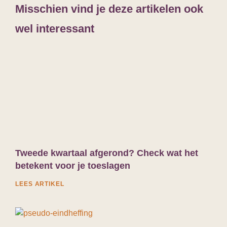
alleen voor IB ondernemers (dus niet voor
voor
Misschien vind je deze artikelen ook
DGA’s of
the happy financial
16/03/2026 15:13
DGA’s of
the happy financial
07/03/2026 09:03
the happy financial
24/02/2026 18:20
wel interessant
Tweede kwartaal afgerond? Check wat het
betekent voor je toeslagen
LEES ARTIKEL