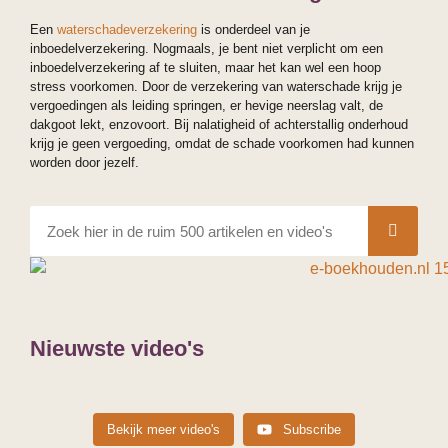
Een
waterschadeverzekering
is onderdeel van je
inboedelverzekering. Nogmaals, je bent niet verplicht om een
inboedelverzekering af te sluiten, maar het kan wel een hoop
stress voorkomen. Door de verzekering van waterschade krijg je
vergoedingen als leiding springen, er hevige neerslag valt, de
dakgoot lekt, enzovoort. Bij nalatigheid of achterstallig onderhoud
krijg je geen vergoeding, omdat de schade voorkomen had kunnen
worden door jezelf.
Nieuwste video's
Dit betaal je aan belasting bij €75.000 winst in
Maximale bijtelling auto van de zaak Let op:
Bekijk meer video's
Subscribe
2026 (en dit hou je over) €75.000 winst klinkt
Maximale bijtelling auto van de zaak Let op:
alleen voor IB ondernemers (dus niet voor