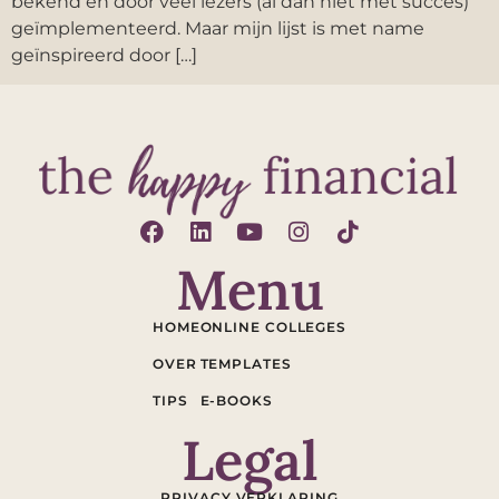
bekend en door veel lezers (al dan niet met succes)
geïmplementeerd. Maar mijn lijst is met name
geïnspireerd door […]
Menu
HOME
ONLINE COLLEGES
OVER
TEMPLATES
TIPS
E-BOOKS
Legal
PRIVACY VERKLARING