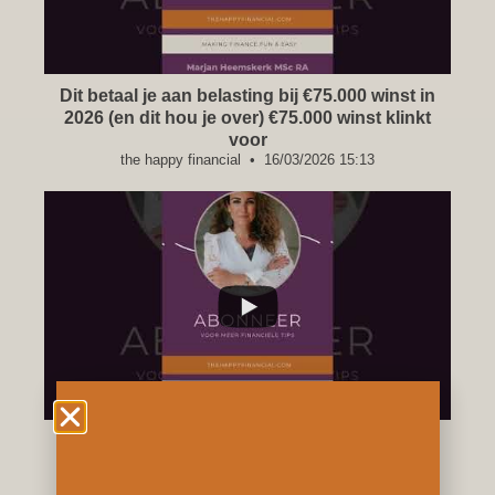
Dit betaal je aan belasting bij €75.000 winst in
2026 (en dit hou je over) €75.000 winst klinkt
voor
the happy financial
16/03/2026 15:13
...
Maximale bijtelling auto van de zaak Let op:
alleen voor IB ondernemers (dus niet voor
DGA’s of