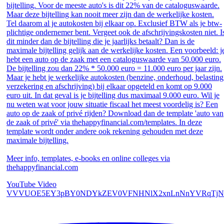
bijtelling. Voor de meeste auto's is dit 22% van de cataloguswaarde.
Maar deze bijtelling kan nooit meer zijn dan de werkelijke kosten.
Tel daarom al je autokosten bij elkaar op. Exclusief BTW als je btw-
plichtige ondernemer bent. Vergeet ook de afschrijvingskosten niet. I
dit minder dan de bijtelling die je jaarlijks betaalt? Dan is de
maximale bijtelling gelijk aan de werkelijke kosten. Een voorbeeld: j
hebt een auto op de zaak met een cataloguswaarde van 50.000 euro.
De bijtelling zou dan 22% * 50.000 euro = 11.000 euro per jaar zijn.
Maar je hebt je werkelijke autokosten (benzine, onderhoud, belasting
verzekering en afschrijving) bij elkaar opgeteld en komt op 9.000
euro uit. In dat geval is je bijtelling dus maximaal 9.000 euro. Wil je
nu weten wat voor jouw situatie fiscaal het meest voordelig is? Een
auto op de zaak of privé rijden? Download dan de template 'auto van
de zaak of privé' via thehappyfinancial.com/templates. In deze
template wordt onder andere ook rekening gehouden met deze
maximale bijtelling.
Meer info, templates, e-books en online colleges via
thehappyfinancial.com
YouTube Video
VVVUOE5EY3pBY0NDYkZEV0VFNHNlX2xnLnNnYVRqTjN