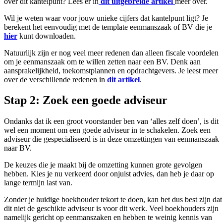
over dit kantelpunt? Lees er in
dit uitgebreide artikel
meer over.
Wil je weten waar voor jouw unieke cijfers dat kantelpunt ligt? Je
berekent het eenvoudig met de template eenmanszaak of BV die je
hier
kunt downloaden.
Natuurlijk zijn er nog veel meer redenen dan alleen fiscale voordelen
om je eenmanszaak om te willen zetten naar een BV. Denk aan
aansprakelijkheid, toekomstplannen en opdrachtgevers. Je leest meer
over de verschillende redenen in
dit artikel
.
Stap 2: Zoek een goede adviseur
Ondanks dat ik een groot voorstander ben van ‘alles zelf doen’, is dit
wel een moment om een goede adviseur in te schakelen. Zoek een
adviseur die gespecialiseerd is in deze omzettingen van eenmanszaak
naar BV.
De keuzes die je maakt bij de omzetting kunnen grote gevolgen
hebben. Kies je nu verkeerd door onjuist advies, dan heb je daar op
lange termijn last van.
Zonder je huidige boekhouder tekort te doen, kan het dus best zijn dat
dit niet de geschikte adviseur is voor dit werk. Veel boekhouders zijn
namelijk gericht op eenmanszaken en hebben te weinig kennis van