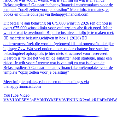
Dit betaal je aan belasting bij €75.000 winst in 2026 (en dit hou je
over) €75.000 winst klinkt voor veel zzp’ers als: ik zit goed. Maar
winst ≠ wat je overhoudt. Bij dit winstniveau krijg je te maken met:
👉🏻 meerdere belastingschijven in box 1 (2026) 👉🏻
ondernemersaftrek die wordt afgebouwd 👉🏻 inkomensafhankelijke
bijdrage Zvw Wat veel ondernemers onderschatten: hoe snel het
belastingdeel oploopt als je hier niets structureel voor reserveert.
Daarom is “ik zie het wel bij de aangifte” geen strategie, maar een
risico. Je wilt vooraf weten: wat is van mij en wat is al van de
Belastingdienst? Ga naar thehappyfinancial.com/templates voor de
template “opzij zetten voor je belasting”
Meer info, templates, e-books en online colleges via
thehappyfinancial.com
YouTube Video
VVVUOE5EY3pBY0NDYkZEV0VFNHNlX2xnLkRHbFM3NW