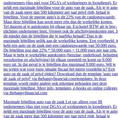
Maximale bijtelling auto van de zaak Let op: alleen voor IB
ondernemers (dus niet voor DGA’s of werknemers in loondienst). Er
geldt een maximale bijtelling voor de auto van de zaak. Als je je auto
van de zaak meer dan 500 kilometer per jaar privé rijdt, betaal je