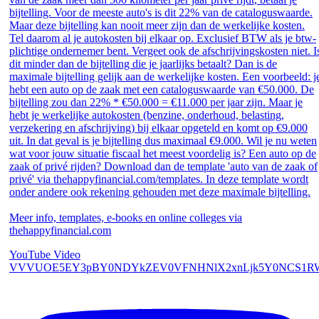
bijtelling. Voor de meeste auto's is dit 22% van de cataloguswaarde.
Maar deze bijtelling kan nooit meer zijn dan de werkelijke kosten.
Tel daarom al je autokosten bij elkaar op. Exclusief BTW als je btw-
plichtige ondernemer bent. Vergeet ook de afschrijvingskosten niet. I
dit minder dan de bijtelling die je jaarlijks betaalt? Dan is de
maximale bijtelling gelijk aan de werkelijke kosten. Een voorbeeld: j
hebt een auto op de zaak met een cataloguswaarde van €50.000. De
bijtelling zou dan 22% * €50.000 = €11.000 per jaar zijn. Maar je
hebt je werkelijke autokosten (benzine, onderhoud, belasting,
verzekering en afschrijving) bij elkaar opgeteld en komt op €9.000
uit. In dat geval is je bijtelling dus maximaal €9.000. Wil je nu weten
wat voor jouw situatie fiscaal het meest voordelig is? Een auto op de
zaak of privé rijden? Download dan de template 'auto van de zaak of
privé' via thehappyfinancial.com/templates. In deze template wordt
onder andere ook rekening gehouden met deze maximale bijtelling.
Meer info, templates, e-books en online colleges via
thehappyfinancial.com
YouTube Video
VVVUOE5EY3pBY0NDYkZEV0VFNHNlX2xnLjk5Y0NCS1RW