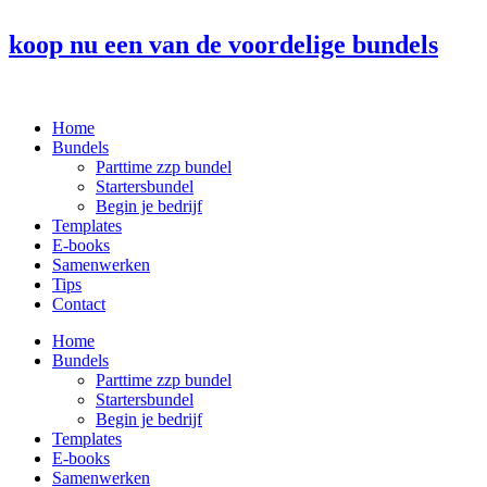
Ga
naar
koop nu een van de voordelige bundels
de
inhoud
Home
Bundels
Parttime zzp bundel
Startersbundel
Begin je bedrijf
Templates
E-books
Samenwerken
Tips
Contact
Home
Bundels
Parttime zzp bundel
Startersbundel
Begin je bedrijf
Templates
E-books
Samenwerken