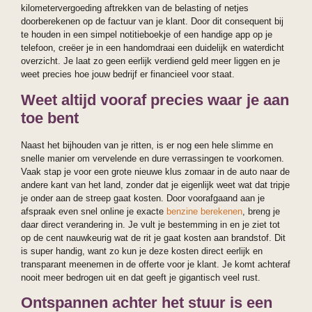
kilometervergoeding aftrekken van de belasting of netjes
doorberekenen op de factuur van je klant. Door dit consequent bij
te houden in een simpel notitieboekje of een handige app op je
telefoon, creëer je in een handomdraai een duidelijk en waterdicht
overzicht. Je laat zo geen eerlijk verdiend geld meer liggen en je
weet precies hoe jouw bedrijf er financieel voor staat.
Weet altijd vooraf precies waar je aan
toe bent
Naast het bijhouden van je ritten, is er nog een hele slimme en
snelle manier om vervelende en dure verrassingen te voorkomen.
Vaak stap je voor een grote nieuwe klus zomaar in de auto naar de
andere kant van het land, zonder dat je eigenlijk weet wat dat tripje
je onder aan de streep gaat kosten. Door voorafgaand aan je
afspraak even snel online je exacte
benzine berekenen
, breng je
daar direct verandering in. Je vult je bestemming in en je ziet tot
op de cent nauwkeurig wat de rit je gaat kosten aan brandstof. Dit
is super handig, want zo kun je deze kosten direct eerlijk en
transparant meenemen in de offerte voor je klant. Je komt achteraf
nooit meer bedrogen uit en dat geeft je gigantisch veel rust.
Ontspannen achter het stuur is een