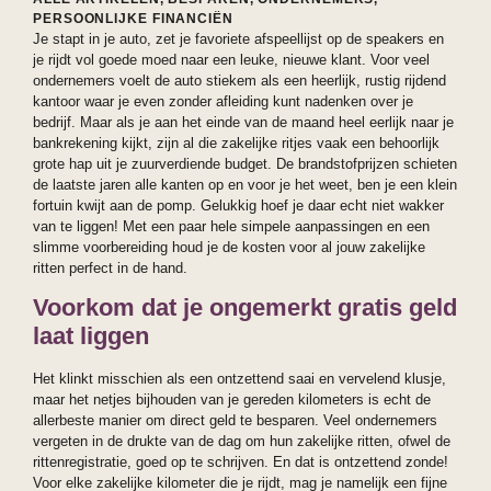
PERSOONLIJKE FINANCIËN
Je stapt in je auto, zet je favoriete afspeellijst op de speakers en
je rijdt vol goede moed naar een leuke, nieuwe klant. Voor veel
ondernemers voelt de auto stiekem als een heerlijk, rustig rijdend
kantoor waar je even zonder afleiding kunt nadenken over je
bedrijf. Maar als je aan het einde van de maand heel eerlijk naar je
bankrekening kijkt, zijn al die zakelijke ritjes vaak een behoorlijk
grote hap uit je zuurverdiende budget. De brandstofprijzen schieten
de laatste jaren alle kanten op en voor je het weet, ben je een klein
fortuin kwijt aan de pomp. Gelukkig hoef je daar echt niet wakker
van te liggen! Met een paar hele simpele aanpassingen en een
slimme voorbereiding houd je de kosten voor al jouw zakelijke
ritten perfect in de hand.
Voorkom dat je ongemerkt gratis geld
laat liggen
Het klinkt misschien als een ontzettend saai en vervelend klusje,
maar het netjes bijhouden van je gereden kilometers is echt de
allerbeste manier om direct geld te besparen. Veel ondernemers
vergeten in de drukte van de dag om hun zakelijke ritten, ofwel de
rittenregistratie, goed op te schrijven. En dat is ontzettend zonde!
Voor elke zakelijke kilometer die je rijdt, mag je namelijk een fijne