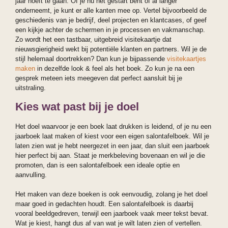
jaar hoeft te gaan. Of je nu net gestart bent of al langer
onderneemt, je kunt er alle kanten mee op. Vertel bijvoorbeeld de
geschiedenis van je bedrijf, deel projecten en klantcases, of geef
een kijkje achter de schermen in je processen en vakmanschap.
Zo wordt het een tastbaar, uitgebreid visitekaartje dat
nieuwsgierigheid wekt bij potentiële klanten en partners. Wil je de
stijl helemaal doortrekken? Dan kun je bijpassende
visitekaartjes
maken
in dezelfde look & feel als het boek. Zo kun je na een
gesprek meteen iets meegeven dat perfect aansluit bij je
uitstraling.
Kies wat past bij je doel
Het doel waarvoor je een boek laat drukken is leidend, of je nu een
jaarboek laat maken of kiest voor een eigen salontafelboek. Wil je
laten zien wat je hebt neergezet in een jaar, dan sluit een jaarboek
hier perfect bij aan. Staat je merkbeleving bovenaan en wil je die
promoten, dan is een salontafelboek een ideale optie en
aanvulling.
Het maken van deze boeken is ook eenvoudig, zolang je het doel
maar goed in gedachten houdt. Een salontafelboek is daarbij
vooral beeldgedreven, terwijl een jaarboek vaak meer tekst bevat.
Wat je kiest, hangt dus af van wat je wilt laten zien of vertellen.