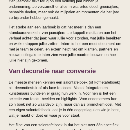
Een jaarboek blikt terug op één volledig jaar binnen je
onderneming. Je verzamelt er alles in wat ertoe deed: groeicijfers,
behaalde doelen, maar ook de mijlpalen en momenten die het jaar
zo bijzonder hebben gemaakt.
Het sterke aan een jaarboek is dat het meer is dan een
standaardoverzicht van jaarcijfers. Je koppelt resultaten aan het
verhaal achter dat jaar: waar jullie voor stonden, wat jullie bereikten
en welke stappen jullie zetten. Intern is het een mooi document om
met je team te delen, en extern helpt het om klanten, partners en
nieuwe collega’s te laten zien waar jullie naartoe bouwen en hoe
jullie hier zijn gekomen.
Van decoratie naar conversie
De meeste mensen kennen een salontafelboek (of koffietafelboek)
als decoratiestuk of als luxe fotoboek. Vooral fotografen en
kunstenaars bundelen er graag hun werk in. Voor hen is het een
selectie van foto’s, beelden en highlights. Voor ondernemers kan
zo’n boek net zo waardevol zijn, maar dan als promotiemiddel. Met
een eigen salontafelboek laat je in één oogopslag zien wie je bent,
wat je maakt of doet en waar je voor staat.
Het fijne van een salontafelboek is dat het niet over één specifiek