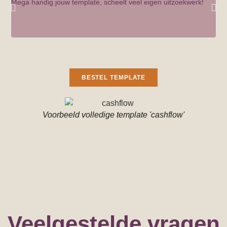
Mega handig jouw template, scheelt veel eigen uitzoekwerk!
Hal
BESTEL TEMPLATE
Voorbeeld volledige template 'cashflow'
Veelgestelde vragen