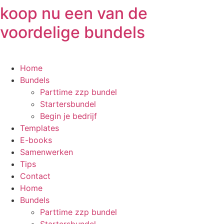
Ga
koop nu een van de
naar
voordelige bundels
de
inhoud
Home
Bundels
Parttime zzp bundel
Startersbundel
Begin je bedrijf
Templates
E-books
Samenwerken
Tips
Contact
Home
Bundels
Parttime zzp bundel