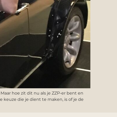
ar hoe zit dit nu als je ZZP-er bent en
 keuze die je dient te maken, is of je de