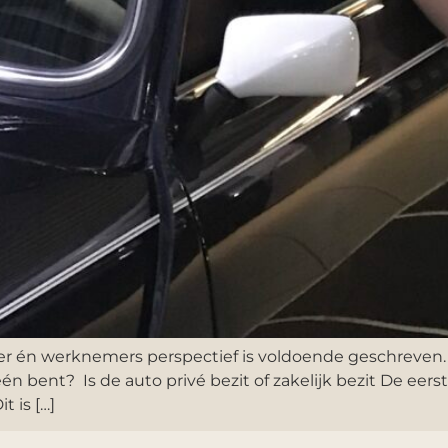
 én werknemers perspectief is voldoende geschreven. Ma
 bent? Is de auto privé bezit of zakelijk bezit De eerste
t is […]