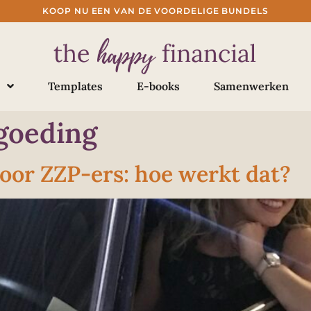
KOOP NU EEN VAN DE VOORDELIGE BUNDELS
Templates
E-books
Samenwerken
goeding
oor ZZP-ers: hoe werkt dat?