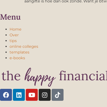
aangifte is hoe dan ook zonde. Want je btw-
Menu
Home
Over
tips
online colleges
templates
e-books