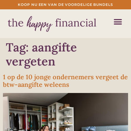
KOOP NU EEN VAN DE VOORDELIGE BUNDELS
Tag:
aangifte
vergeten
1 op de 10 jonge ondernemers vergeet de
btw-aangifte weleens