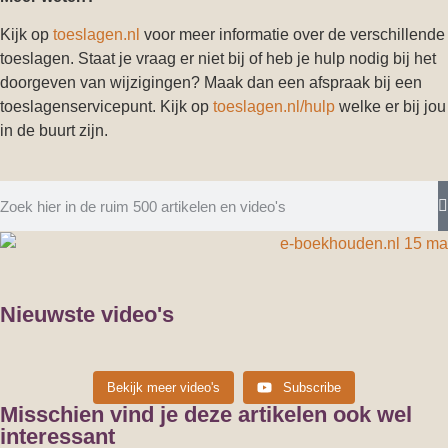
Kijk op
toeslagen.nl
voor meer informatie over de verschillende
toeslagen. Staat je vraag er niet bij of heb je hulp nodig bij het
doorgeven van wijzigingen? Maak dan een afspraak bij een
toeslagenservicepunt. Kijk op
toeslagen.nl/hulp
welke er bij jou
in de buurt zijn.
Nieuwste video's
Dit betaal je aan belasting bij €75.000 winst in 2026 (en
Maximale bijtelling auto van de zaak Let op: alleen voor
Bekijk meer video's
Subscribe
Maximale bijtelling auto van de zaak Let op: alleen voor
dit hou je over) €75.000 winst klinkt voor
IB ondernemers (dus niet voor DGA’s of
Misschien vind je deze artikelen ook wel
the happy financial
16/03/2026 15:13
IB ondernemers (dus niet voor DGA’s of
the happy financial
07/03/2026 09:03
the happy financial
24/02/2026 18:20
interessant