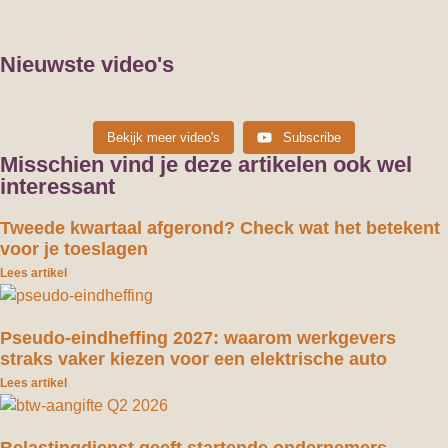
Nieuwste video's
Dit betaal je aan belasting bij €75.000 winst in 2026 (en
Maximale bijtelling auto van de zaak Let op: alleen voor
Bekijk meer video's
Subscribe
Maximale bijtelling auto van de zaak Let op: alleen voor
dit hou je over) €75.000 winst klinkt voor
IB ondernemers (dus niet voor DGA’s of
Misschien vind je deze artikelen ook wel
the happy financial
16/03/2026 15:13
IB ondernemers (dus niet voor DGA’s of
the happy financial
07/03/2026 09:03
the happy financial
24/02/2026 18:20
interessant
Tweede kwartaal afgerond? Check wat het betekent
voor je toeslagen
Lees artikel
Pseudo-eindheffing 2027: waarom werkgevers
straks vaker kiezen voor een elektrische auto
Lees artikel