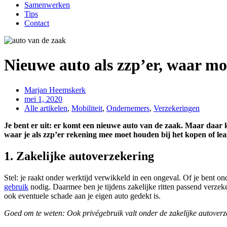
Samenwerken
Tips
Contact
Nieuwe auto als zzp’er, waar moe
Marjan Heemskerk
mei 1, 2020
Alle artikelen
,
Mobiliteit
,
Ondernemers
,
Verzekeringen
Je bent er uit: er komt een nieuwe auto van de zaak. Maar daar k
waar je als zzp’er rekening mee moet houden bij het kopen of leas
1. Zakelijke autoverzekering
Stel: je raakt onder werktijd verwikkeld in een ongeval. Of je bent on
gebruik
nodig. Daarmee ben je tijdens zakelijke ritten passend verzeke
ook eventuele schade aan je eigen auto gedekt is.
Goed om te weten: Ook privégebruik valt onder de zakelijke autoverz