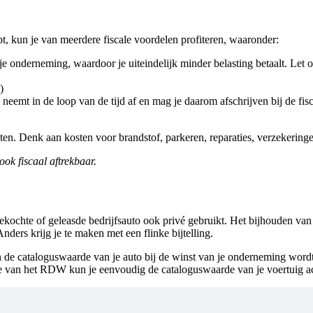
pt, kun je van meerdere fiscale voordelen profiteren, waaronder:
 je onderneming, waardoor je uiteindelijk minder belasting betaalt. Let 
)
o neemt in de loop van de tijd af en mag je daarom afschrijven bij de f
sten. Denk aan kosten voor brandstof, parkeren, reparaties, verzekerin
ook fiscaal aftrekbaar.
kochte of geleasde bedrijfsauto ook privé gebruikt. Het bijhouden van een
 Anders krijg je te maken met een flinke bijtelling.
an de cataloguswaarde van je auto bij de winst van je onderneming wordt
te van het RDW kun je eenvoudig de cataloguswaarde van je voertuig a