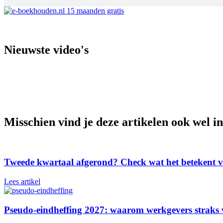
Nieuwste video's
Dit betaal je 
Maximale bijt
Maximale bijt
Misschien vind je deze artikelen ook wel in
Tweede kwartaal afgerond? Check wat het betekent v
Lees artikel
Pseudo-eindheffing 2027: waarom werkgevers straks v