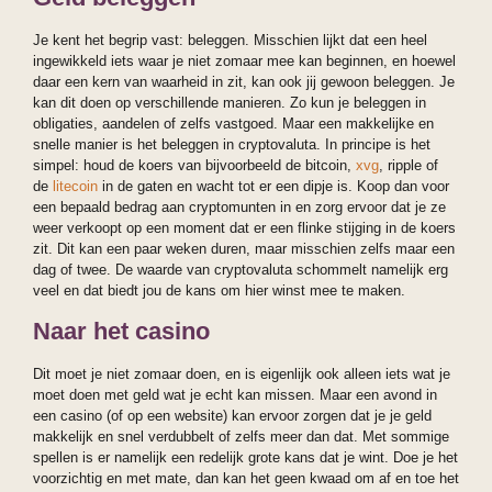
Je kent het begrip vast: beleggen. Misschien lijkt dat een heel
ingewikkeld iets waar je niet zomaar mee kan beginnen, en hoewel
daar een kern van waarheid in zit, kan ook jij gewoon beleggen. Je
kan dit doen op verschillende manieren. Zo kun je beleggen in
obligaties, aandelen of zelfs vastgoed. Maar een makkelijke en
snelle manier is het beleggen in cryptovaluta. In principe is het
simpel: houd de koers van bijvoorbeeld de bitcoin,
xvg
, ripple of
de
litecoin
in de gaten en wacht tot er een dipje is. Koop dan voor
een bepaald bedrag aan cryptomunten in en zorg ervoor dat je ze
weer verkoopt op een moment dat er een flinke stijging in de koers
zit. Dit kan een paar weken duren, maar misschien zelfs maar een
dag of twee. De waarde van cryptovaluta schommelt namelijk erg
veel en dat biedt jou de kans om hier winst mee te maken.
Naar het casino
Dit moet je niet zomaar doen, en is eigenlijk ook alleen iets wat je
moet doen met geld wat je echt kan missen. Maar een avond in
een casino (of op een website) kan ervoor zorgen dat je je geld
makkelijk en snel verdubbelt of zelfs meer dan dat. Met sommige
spellen is er namelijk een redelijk grote kans dat je wint. Doe je het
voorzichtig en met mate, dan kan het geen kwaad om af en toe het