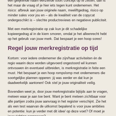
een gelijkende naam eenzelfde soort concept op te zetten, dan is
het maar de vraag of je hier iets tegen kunt ondernemen. Het
risico: afbreuk aan jouw originele naam, meeliftgedrag, risico op
minder sales voor jou en – als de kwaliteit van de copycat
ondergeschikt is – slechte productreviews en negatieve publiciteit.
Met een merkregistratie op zak kun je dit schadelijke
kopieergedrag al in de kiem smoren, omdat je het alleenrecht hebt
op het gebruik van jouw merk. Dat bespaart je een hoop sores!
Regel jouw merkregistratie op tijd
Kortom: voor iedere ondernemer die zijn/haar activiteiten én de
regio waarin deze worden uitgevoerd ongestoord wil kunnen
ontvouwen én eventueel uitbreiden, is merkregistratie in feite een
must. Het bespaart je een hoop rompslomp met ondernemers die
soortgelijke plannen opperen: jij was eerder en dat kun je
daadwerkelijk aantonen! Ook stel je jouw originaliteit veilig.
Bovendien weet je, door jouw merkregistratie bijtijds aan te vragen,
meteen waar je aan toe bent. Want je bent meteen zichtbaar voor
alle partijen zodra jouw aanvraag in het register verschijnt. Zie het
als een test waarvan de uitkomst bepalend is voor jouw ambities
en potentie: kun je verder met dit idee/ op deze voet? Of moet je