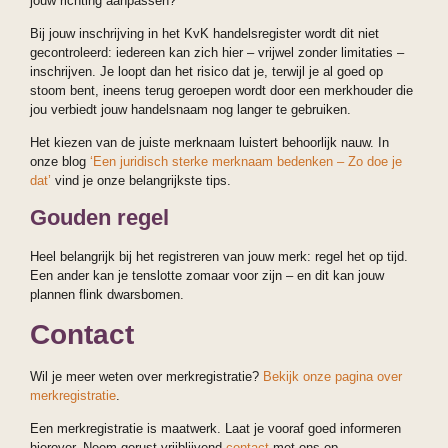
jouw richting aanpassen?
Bij jouw inschrijving in het KvK handelsregister wordt dit niet
gecontroleerd: iedereen kan zich hier – vrijwel zonder limitaties –
inschrijven. Je loopt dan het risico dat je, terwijl je al goed op
stoom bent, ineens terug geroepen wordt door een merkhouder die
jou verbiedt jouw handelsnaam nog langer te gebruiken.
Het kiezen van de juiste merknaam luistert behoorlijk nauw. In
onze blog
‘Een juridisch sterke merknaam bedenken – Zo doe je
dat’
vind je onze belangrijkste tips.
Gouden regel
Heel belangrijk bij het registreren van jouw merk: regel het op tijd.
Een ander kan je tenslotte zomaar voor zijn – en dit kan jouw
plannen flink dwarsbomen.
Contact
Wil je meer weten over merkregistratie?
Bekijk onze pagina over
merkregistratie
.
Een merkregistratie is maatwerk. Laat je vooraf goed informeren
hierover. Neem gerust vrijblijvend
contact
met ons op.