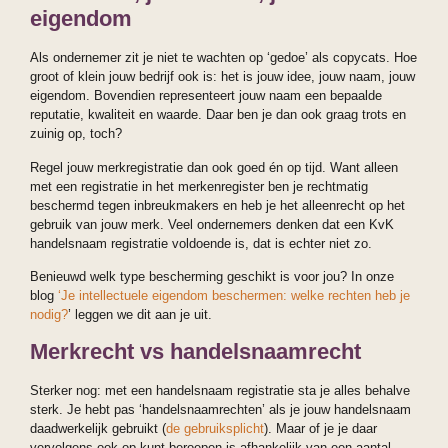
eigendom
Als ondernemer zit je niet te wachten op ‘gedoe’ als copycats. Hoe
groot of klein jouw bedrijf ook is: het is jouw idee, jouw naam, jouw
eigendom. Bovendien representeert jouw naam een bepaalde
reputatie, kwaliteit en waarde. Daar ben je dan ook graag trots en
zuinig op, toch?
Regel jouw merkregistratie dan ook goed én op tijd. Want alleen
met een registratie in het merkenregister ben je rechtmatig
beschermd tegen inbreukmakers en heb je het alleenrecht op het
gebruik van jouw merk. Veel ondernemers denken dat een KvK
handelsnaam registratie voldoende is, dat is echter niet zo.
Benieuwd welk type bescherming geschikt is voor jou? In onze
blog
‘Je intellectuele eigendom beschermen: welke rechten heb je
nodig?
’ leggen we dit aan je uit.
Merkrecht vs handelsnaamrecht
Sterker nog: met een handelsnaam registratie sta je alles behalve
sterk. Je hebt pas ‘handelsnaamrechten’ als je jouw handelsnaam
daadwerkelijk gebruikt (
de gebruiksplicht
). Maar of je je daar
vervolgens ook op kunt beroepen is afhankelijk van een aantal