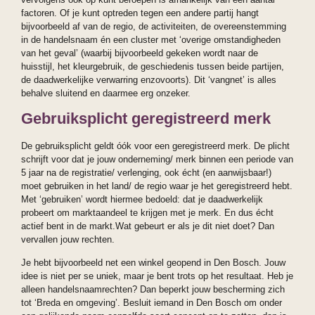
factoren. Of je kunt optreden tegen een andere partij hangt
bijvoorbeeld af van de regio, de activiteiten, de overeenstemming
in de handelsnaam én een cluster met ‘overige omstandigheden
van het geval’ (waarbij bijvoorbeeld gekeken wordt naar de
huisstijl, het kleurgebruik, de geschiedenis tussen beide partijen,
de daadwerkelijke verwarring enzovoorts). Dit ‘vangnet’ is alles
behalve sluitend en daarmee erg onzeker.
Gebruiksplicht geregistreerd merk
De gebruiksplicht geldt óók voor een geregistreerd merk. De plicht
schrijft voor dat je jouw onderneming/ merk binnen een periode van
5 jaar na de registratie/ verlenging, ook écht (en aanwijsbaar!)
moet gebruiken in het land/ de regio waar je het geregistreerd hebt.
Met ‘gebruiken’ wordt hiermee bedoeld: dat je daadwerkelijk
probeert om marktaandeel te krijgen met je merk. En dus écht
actief bent in de markt.Wat gebeurt er als je dit niet doet? Dan
vervallen jouw rechten.
Je hebt bijvoorbeeld net een winkel geopend in Den Bosch. Jouw
idee is niet per se uniek, maar je bent trots op het resultaat. Heb je
alleen handelsnaamrechten? Dan beperkt jouw bescherming zich
tot ‘Breda en omgeving’. Besluit iemand in Den Bosch om onder