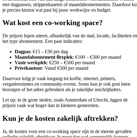
met dagpassen, strippenkaarten of maandabonnementen. Daardoor k
je precies kiezen wat past bij jouw werkwijze en budget.
Wat kost een co-working space?
De prijzen lopen uiteen, afhankelijk van de stad, locatie, faciliteiten e
het type abonnement. Een paar indicaties:
Dagpas
: €15 – €30 per dag
Maandabonnement flexplek
: €100 – €300 per maand
Vaste werkplek
: €250 – €500 per maand
Privékantoor
: Vanaf €500 per maand
Daarvoor krijg je vaak toegang tot koffie, internet, printers,
vergaderruimtes en community-events. Soms kun je ook post laten
bezorgen of het adres gebruiken als je zakelijke inschrijfadres.
Let op: in de grote steden, zoals Amsterdam of Utrecht, liggen de
prijzen vaak wat hoger dan in kleinere gemeenten.
Kun je de kosten zakelijk aftrekken?
Ja, de kosten voor een co-working space zijn in de meeste gevallen
volledig zakelijk aftrekbaar. Je moet dan wel aannemelijk kunnen