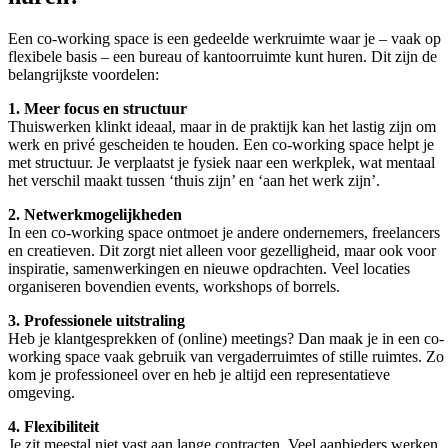
Een co-working space is een gedeelde werkruimte waar je – vaak op
flexibele basis – een bureau of kantoorruimte kunt huren. Dit zijn de
belangrijkste voordelen:
1. Meer focus en structuur
Thuiswerken klinkt ideaal, maar in de praktijk kan het lastig zijn om
werk en privé gescheiden te houden. Een co-working space helpt je
met structuur. Je verplaatst je fysiek naar een werkplek, wat mentaal
het verschil maakt tussen ‘thuis zijn’ en ‘aan het werk zijn’.
2. Netwerkmogelijkheden
In een co-working space ontmoet je andere ondernemers, freelancers
en creatieven. Dit zorgt niet alleen voor gezelligheid, maar ook voor
inspiratie, samenwerkingen en nieuwe opdrachten. Veel locaties
organiseren bovendien events, workshops of borrels.
3. Professionele uitstraling
Heb je klantgesprekken of (online) meetings? Dan maak je in een co-
working space vaak gebruik van vergaderruimtes of stille ruimtes. Zo
kom je professioneel over en heb je altijd een representatieve
omgeving.
4. Flexibiliteit
Je zit meestal niet vast aan lange contracten. Veel aanbieders werken