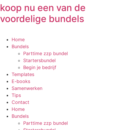
Ga
koop nu een van de
naar
voordelige bundels
de
inhoud
Home
Bundels
Parttime zzp bundel
Startersbundel
Begin je bedrijf
Templates
E-books
Samenwerken
Tips
Contact
Home
Bundels
Parttime zzp bundel