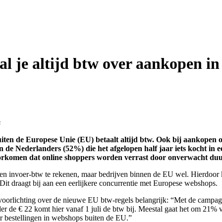
aal je altijd btw over aankopen 
s
buiten de Europese Unie (EU) betaalt altijd btw. Ook bij aankopen
 de Nederlanders (52%) die het afgelopen half jaar iets kocht in 
rkomen dat online shoppers worden verrast door onverwacht duu
een invoer-btw te rekenen, maar bedrijven binnen de EU wel. Hierdo
it draagt bij aan een eerlijkere concurrentie met Europese webshops.
s voorlichting over de nieuwe EU btw-regels belangrijk: “Met de cam
r de € 22 komt hier vanaf 1 juli de btw bij. Meestal gaat het om 21%
r bestellingen in webshops buiten de EU.”