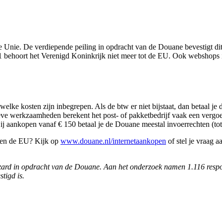
se Unie. De verdiepende peiling in opdracht van de Douane bevestigt d
1 behoort het Verenigd Koninkrijk niet meer tot de EU. Ook webshops i
lke kosten zijn inbegrepen. Als de btw er niet bijstaat, dan betaal je d
ieve werkzaamheden berekent het post- of pakketbedrijf vaak een vergoe
ij aankopen vanaf € 150 betaal je de Douane meestal invoerrechten (t
ten de EU? Kijk op
www.douane.nl/internetaankopen
of stel je vraag aa
Wizard in opdracht van de Douane. Aan het onderzoek namen 1.116 respo
tigd is.