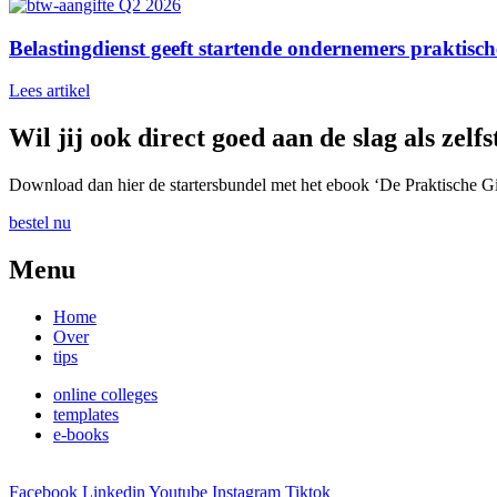
Belastingdienst geeft startende ondernemers praktisc
Lees artikel
Wil jij ook direct goed aan de slag als ze
Download dan hier de startersbundel met het ebook ‘De Praktische G
bestel nu
Menu
Home
Over
tips
online colleges
templates
e-books
Facebook
Linkedin
Youtube
Instagram
Tiktok