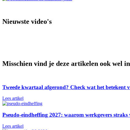
Nieuwste video's
Dit betaal je 
Maximale bijt
Maximale bijt
Misschien vind je deze artikelen ook wel in
Tweede kwartaal afgerond? Check wat het betekent v
Lees artikel
Pseudo-eindheffing 2027: waarom werkgevers straks v
Lees artikel