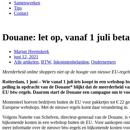
Samenwerken
Tips
Contact
Douane: let op, vanaf 1 juli bet
Marjan Heemskerk
juni 12, 2021
Alle artikelen
,
BTW
,
Inkomstenbelasting
,
Ondernemers
Meerderheid online shoppers niet op de hoogte van nieuwe EU-regel
Rotterdam, 1 juni – Wie vanaf 1 juli iets koopt in een webshop 
peiling in opdracht van de Douane* blijkt dat de meerderheid van
EU btw-regels. Daarom start de Douane een campagne om te voo
Momenteel hoeven bedrijven buiten de EU voor pakketjes tot € 22 g
Europese webshops. Met de nieuwe regels komt daar verandering in. D
Volgens Nanette van Schelven, directeur-generaal van de Douane, i
bijkomende kosten in een webshop buiten de EU. Voor aankopen onde
meer informatie over de nieuwe btw-regels en bijkomende kosten voo