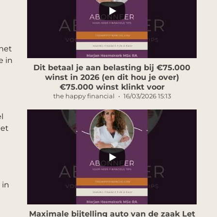
 het
e in
Dit betaal je aan belasting bij €75.000
winst in 2026 (en dit hou je over)
€75.000 winst klinkt voor
the happy financial
16/03/2026 15:13
l
met
...
 in
Maximale bijtelling auto van de zaak Let