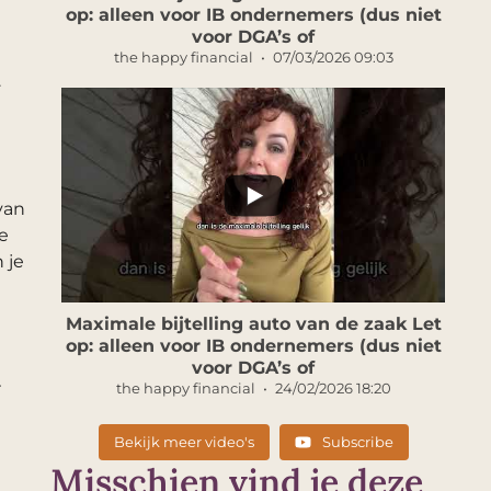
op: alleen voor IB ondernemers (dus niet
voor DGA’s of
the happy financial
07/03/2026 09:03
.
...
van
e
 je
Maximale bijtelling auto van de zaak Let
op: alleen voor IB ondernemers (dus niet
voor DGA’s of
r
the happy financial
24/02/2026 18:20
Bekijk meer video's
Subscribe
Misschien vind je deze