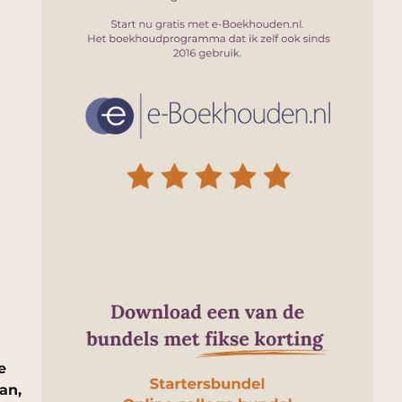
e
an,