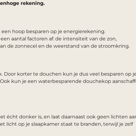
orenhoge rekening.
ks een hoop besparen op je energierekening.
een aantal factoren af: de intensiteit van de zon,
van de zonnecel en de weerstand van de stroomkring.
k. Door korter te douchen kun je dus veel besparen op j
bt. Ook kun je een waterbesparende douchekop aanschaff
t écht donker is, en laat daarnaast ook geen lichten aa
t licht op je slaapkamer staat te branden, terwijl je zelf