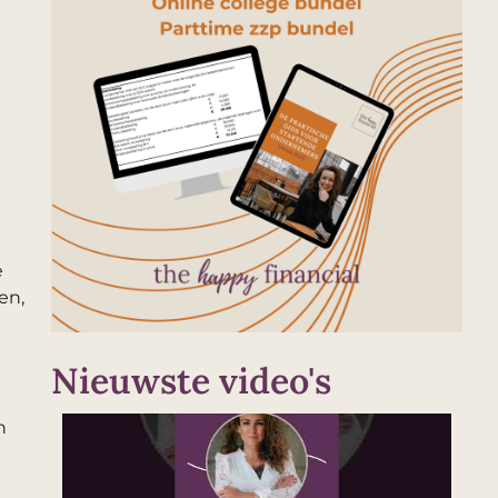
e
en,
Nieuwste video's
n
...