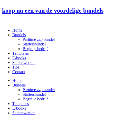
Ga
naar
koop nu een van de voordelige bundels
de
inhoud
Home
Bundels
Parttime zzp bundel
Startersbundel
Begin je bedrijf
Templates
E-books
Samenwerken
Tips
Contact
Home
Bundels
Parttime zzp bundel
Startersbundel
Begin je bedrijf
Templates
E-books
Samenwerken