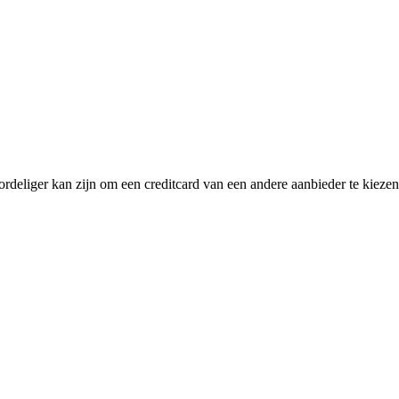
ordeliger kan zijn om een creditcard van een andere aanbieder te kiezen