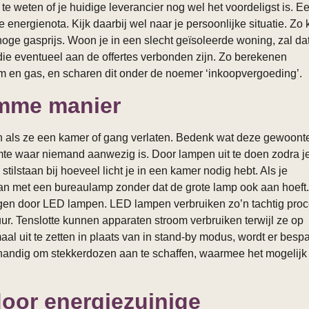
e weten of je huidige leverancier nog wel het voordeligst is. E
 energienota. Kijk daarbij wel naar je persoonlijke situatie. Zo
oge gasprijs. Woon je in een slecht geïsoleerde woning, zal da
die eventueel aan de offertes verbonden zijn. Zo berekenen
 en gas, en scharen dit onder de noemer ‘inkoopvergoeding’.
imme manier
 als ze een kamer of gang verlaten. Bedenk wat deze gewoont
uimte waar niemand aanwezig is. Door lampen uit te doen zodra j
tilstaan bij hoeveel licht je in een kamer nodig hebt. Als je
aan met een bureaulamp zonder dat de grote lamp ook aan hoeft.
ngen door LED lampen. LED lampen verbruiken zo’n tachtig proc
ur. Tenslotte kunnen apparaten stroom verbruiken terwijl ze op
l uit te zetten in plaats van in stand-by modus, wordt er besp
k handig om stekkerdozen aan te schaffen, waarmee het mogelijk 
oor energiezuinige