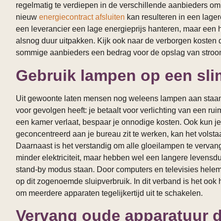
regelmatig te verdiepen in de verschillende aanbieders om t
nieuw
energiecontract afsluiten
kan resulteren in een lagere
een leverancier een lage energieprijs hanteren, maar een h
alsnog duur uitpakken. Kijk ook naar de verborgen kosten 
sommige aanbieders een bedrag voor de opslag van stroom
Gebruik lampen op een sl
Uit gewoonte laten mensen nog weleens lampen aan staan
voor gevolgen heeft: je betaalt voor verlichting van een r
een kamer verlaat, bespaar je onnodige kosten. Ook kun je s
geconcentreerd aan je bureau zit te werken, kan het volst
Daarnaast is het verstandig om alle gloeilampen te verva
minder elektriciteit, maar hebben wel een langere levensdu
stand-by modus staan. Door computers en televisies helemaa
op dit zogenoemde sluipverbruik. In dit verband is het oo
om meerdere apparaten tegelijkertijd uit te schakelen.
Vervang oude apparatuur d