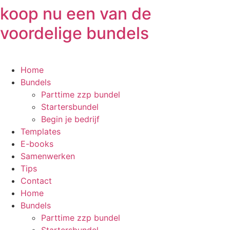
Ga
koop nu een van de
naar
voordelige bundels
de
inhoud
Home
Bundels
Parttime zzp bundel
Startersbundel
Begin je bedrijf
Templates
E-books
Samenwerken
Tips
Contact
Home
Bundels
Parttime zzp bundel