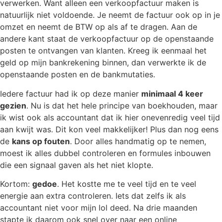
verwerken. Want alleen een verkoopfactuur maken is
natuurlijk niet voldoende. Je neemt de factuur ook op in je
omzet en neemt de BTW op als af te dragen. Aan de
andere kant staat de verkoopfactuur op de openstaande
posten te ontvangen van klanten. Kreeg ik eenmaal het
geld op mijn bankrekening binnen, dan verwerkte ik de
openstaande posten en de bankmutaties.
Iedere factuur had ik op deze manier
minimaal 4 keer
gezien
. Nu is dat het hele principe van boekhouden, maar
ik wist ook als accountant dat ik hier onevenredig veel tijd
aan kwijt was. Dit kon veel makkelijker! Plus dan nog eens
de
kans op fouten
. Door alles handmatig op te nemen,
moest ik alles dubbel controleren en formules inbouwen
die een signaal gaven als het niet klopte.
Kortom:
gedoe
. Het kostte me te veel tijd en te veel
energie aan extra controleren. Iets dat zelfs ik als
accountant niet voor mijn lol deed. Na drie maanden
stapte ik daarom ook snel over naar een online