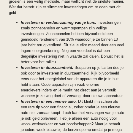
groeien is een veilig methode, maar wellicht niet de snelste manier.
Wat dat betreft zijn er slimmere investeringen om te doen met dit
geld.
Investeren in verduurzaming van je huis.
Investeringen
zoals zonnepanelen en warmtepompen zijn veilige
investeringen. Zonnepanelen hebben bijvoorbeeld een
gemiddeld rendement van 10% waardoor je ze binnen 10
jaar hebt terug verdiend. Dit zie je elke maand door een veel
lagere energierekening. Nog een voordeel is dat een
dergelijke investering niet in waarde zal dalen. Bonus: het is
beter voor het milieu.
Investeren in duurzaamheid.
Besparen op je lasten doe je
ook door te investeren in duurzaamheid. Kijk bijvoorbeeld
eens naar het energielabel van de apparaten die je in huis
hebt staan. Oude apparaten zijn vaak enorme
energieverslinders en je merkt het direct aan je verbruik
wanneer je ze weg doet of vervangt door nieuwe apparatuur.
Investeren in een nieuwe auto.
Dit klinkt misschien als
een rare tip voor een financial, zeker omdat je een nieuwe
auto niet zomaar koopt. Toch kan het vervangen van je auto
je ook geld opleveren. Heb je alleen een auto nodig voor
woon- werkverkeer en wat boodschappen? Maar je betaalt
je iedere week blauw bij de benzinepomp omdat je je mega