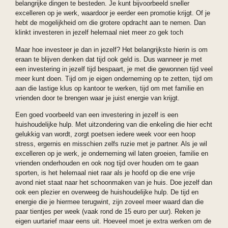
belangrijke dingen te besteden. Je kunt bijvoorbeeld sneller
excelleren op je werk, waardoor je eerder een promotie krijgt. Of je
hebt de mogelijkheid om die grotere opdracht aan te nemen. Dan
klinkt investeren in jezelf helemaal niet meer zo gek toch
Maar hoe investeer je dan in jezelf? Het belangrijkste hierin is om
eraan te blijven denken dat tijd ook geld is. Dus wanneer je met
een investering in jezelf tijd bespaart, je met die gewonnen tijd veel
meer kunt doen. Tijd om je eigen onderneming op te zetten, tijd om
aan die lastige klus op kantoor te werken, tijd om met familie en
vrienden door te brengen waar je juist energie van krijgt.
Een goed voorbeeld van een investering in jezelf is een
huishoudelijke hulp. Met uitzondering van die enkeling die hier echt
gelukkig van wordt, zorgt poetsen iedere week voor een hoop
stress, ergernis en misschien zelfs ruzie met je partner. Als je wil
excelleren op je werk, je onderneming wil laten groeien, familie en
vrienden onderhouden en ook nog tijd over houden om te gaan
sporten, is het helemaal niet raar als je hoofd op die ene vrije
avond niet staat naar het schoonmaken van je huis. Doe jezelf dan
ook een plezier en overweeg de huishoudelijke hulp. De tijd en
energie die je hiermee terugwint, zijn zoveel meer waard dan die
paar tientjes per week (vaak rond de 15 euro per uur). Reken je
eigen uurtarief maar eens uit. Hoeveel moet je extra werken om de