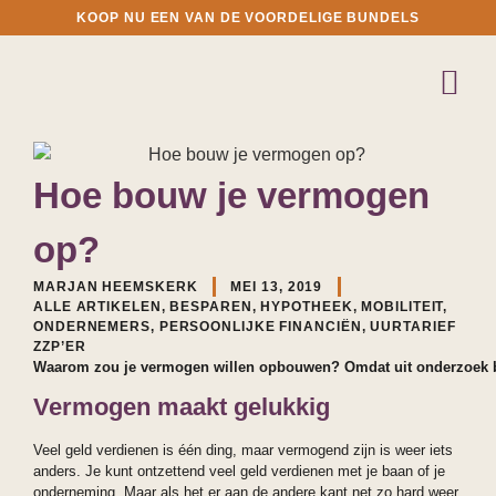
KOOP NU EEN VAN DE VOORDELIGE BUNDELS
Hoe bouw je vermogen
op?
MARJAN HEEMSKERK
MEI 13, 2019
ALLE ARTIKELEN
,
BESPAREN
,
HYPOTHEEK
,
MOBILITEIT
,
ONDERNEMERS
,
PERSOONLIJKE FINANCIËN
,
UURTARIEF
ZZP’ER
Waarom zou je vermogen willen opbouwen? Omdat uit onderzoek bli
Vermogen maakt gelukkig
Veel geld verdienen is één ding, maar vermogend zijn is weer iets
anders. Je kunt ontzettend veel geld verdienen met je baan of je
onderneming. Maar als het er aan de andere kant net zo hard weer