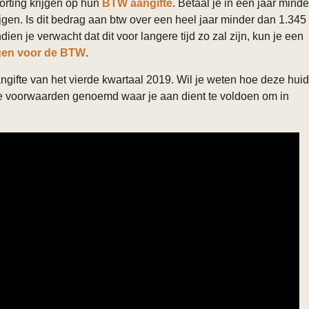
orting krijgen op hun
BTW aangifte
. Betaal je in een jaar minde
jgen. Is dit bedrag aan btw over een heel jaar minder dan 1.345
dien je verwacht dat dit voor langere tijd zo zal zijn, kun je een
ngen voor de BTW
.
ngifte van het vierde kwartaal 2019. Wil je weten hoe deze hui
 de voorwaarden genoemd waar je aan dient te voldoen om in