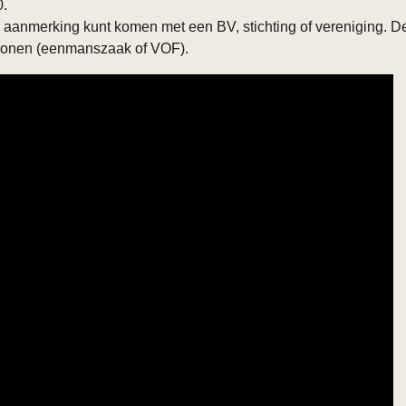
0.
in aanmerking kunt komen met een BV, stichting of vereniging. D
rsonen (eenmanszaak of VOF).