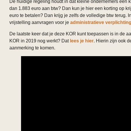
De huidige regeling houdt in dat kleine ondernemers een k
dan 1.883 euro aan btw? Dan kun je hier een korting op kri
euro te betalen? Dan krijg je zelfs de volledige btw terug. In
vrijstelling aanvragen voor je
administratieve verplichti
De laatste keer dat je deze KOR kunt toepassen is in de aa
KOR in 2019 nog werkt? Dat
lees je hier
. Hierin zijn ook
aanmerking te komen.