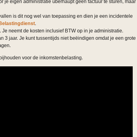
oor je eigen administratie überhaupt geen factuur te sturen, maar
llen is dit nog wel van toepassing en dien je een incidentele
Belastingdienst
.
. Je neemt de kosten inclusief BTW op in je administratie.
3 jaar. Je kunt tussentijds niet beëindigen omdat je een grote
agen.
ijhouden voor de inkomstenbelasting.