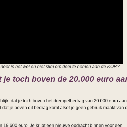
nneer is het wel en niet slim om deel te nemen aan de KOR?
at je toch boven de 20.000 euro aa
blijkt dat je toch boven het drempelbedrag van 20.000 euro aan
 dat je boven dit bedrag komt alsof je geen gebruik maakt van 
n 19.600 euro. Je krijgt een nieuwe opdracht binnen voor een