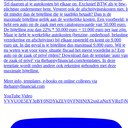
Tel daarom al je autokosten bij elkaar op. Exclusief BTW als je btw-
plichtige ondernemer bent. Vergeet ook de afschrijvingskosten niet. I
dit minder dan de bijtelling die je jaarlijks betaalt? Dan is de
maximale bijtelling gelijk aan de werkelijke kosten. Een voorbeeld: j
hebt een auto op de zaak met een cataloguswaarde van 50.000 euro.
De bijtelling zou dan 22% * 50.000 euro = 11.000 euro per jaar zijn.
Maar je hebt je werkelijke autokosten (benzine, onderhoud, belasting
verzekering en afschrijving) bij elkaar opgeteld en komt op 9.000
euro uit. In dat geval is je bijtelling dus maximaal 9.000 euro. Wil je
nu weten wat voor jouw situatie fiscaal het meest voordelig is? Een
auto op de zaak of privé rijden? Download dan de template 'auto van
de zaak of privé' via thehappyfinancial.com/templates. In deze
template wordt onder andere ook rekening gehouden met deze
maximale bijtelling.
Meer info, templates, e-books en online colleges via
thehappyfinancial.com
YouTube Video
VVVUOE5EY3pBY0NDYkZEV0VFNHNlX2xnLnNnYVRqTjN