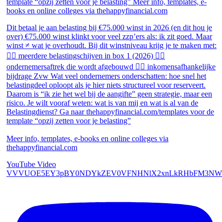
Dit betaal je aan belasting bij €75.000 winst in 2026 (en dit hou je
over) €75.000 winst klinkt voor veel zzp’ers als: ik zit goed. Maar
winst ≠ wat je overhoudt. Bij dit winstniveau krijg je te maken met:
👉🏻 meerdere belastingschijven in box 1 (2026) 👉🏻
ondernemersaftrek die wordt afgebouwd 👉🏻 inkomensafhankelijke
bijdrage Zvw Wat veel ondernemers onderschatten: hoe snel het
belastingdeel oploopt als je hier niets structureel voor reserveert.
Daarom is “ik zie het wel bij de aangifte” geen strategie, maar een
risico. Je wilt vooraf weten: wat is van mij en wat is al van de
Belastingdienst? Ga naar thehappyfinancial.com/templates voor de
template “opzij zetten voor je belasting”
Meer info, templates, e-books en online colleges via
thehappyfinancial.com
YouTube Video
VVVUOE5EY3pBY0NDYkZEV0VFNHNlX2xnLkRHbFM3NW