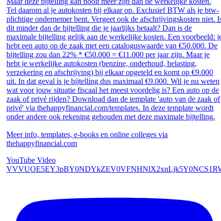
Maar deze bijtelling kan nooit meer zijn dan de werkelijke kosten.
Tel daarom al je autokosten bij elkaar op. Exclusief BTW als je btw-
plichtige ondernemer bent. Vergeet ook de afschrijvingskosten niet. I
dit minder dan de bijtelling die je jaarlijks betaalt? Dan is de
maximale bijtelling gelijk aan de werkelijke kosten. Een voorbeeld: j
hebt een auto op de zaak met een cataloguswaarde van €50.000. De
bijtelling zou dan 22% * €50.000 = €11.000 per jaar zijn. Maar je
hebt je werkelijke autokosten (benzine, onderhoud, belasting,
verzekering en afschrijving) bij elkaar opgeteld en komt op €9.000
uit. In dat geval is je bijtelling dus maximaal €9.000. Wil je nu weten
wat voor jouw situatie fiscaal het meest voordelig is? Een auto op de
zaak of privé rijden? Download dan de template 'auto van de zaak of
privé' via thehappyfinancial.com/templates. In deze template wordt
onder andere ook rekening gehouden met deze maximale bijtelling.
Meer info, templates, e-books en online colleges via
thehappyfinancial.com
YouTube Video
VVVUOE5EY3pBY0NDYkZEV0VFNHNlX2xnLjk5Y0NCS1RW