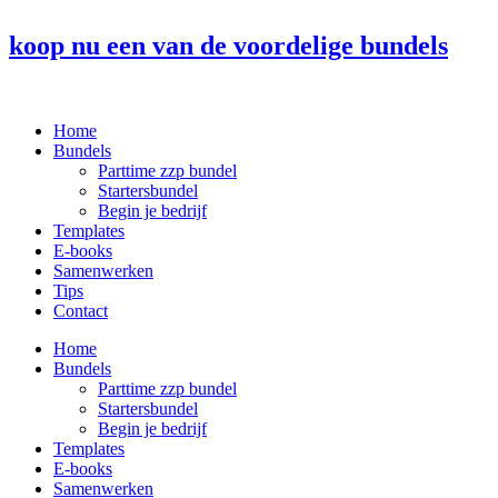
Ga
naar
koop nu een van de voordelige bundels
de
inhoud
Home
Bundels
Parttime zzp bundel
Startersbundel
Begin je bedrijf
Templates
E-books
Samenwerken
Tips
Contact
Home
Bundels
Parttime zzp bundel
Startersbundel
Begin je bedrijf
Templates
E-books
Samenwerken