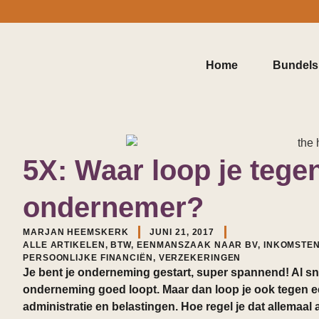
Home
Bundels
5X: Waar loop je tege
ondernemer?
MARJAN HEEMSKERK
JUNI 21, 2017
ALLE ARTIKELEN
,
BTW
,
EENMANSZAAK NAAR BV
,
INKOMSTE
PERSOONLIJKE FINANCIËN
,
VERZEKERINGEN
Je bent je onderneming gestart, super spannend! Al snel 
onderneming goed loopt. Maar dan loop je ook tegen e
administratie en belastingen. Hoe regel je dat allemaa