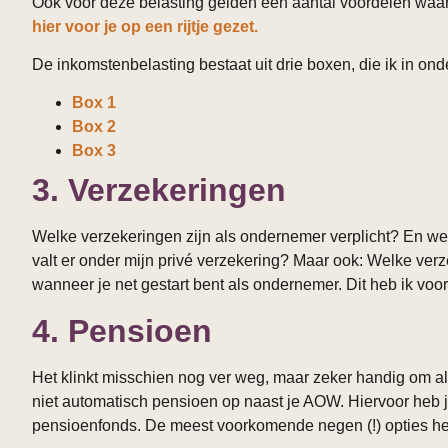
Ook voor deze belasting gelden een aantal voordelen waar
hier voor je op een rijtje gezet.
De inkomstenbelasting bestaat uit drie boxen, die ik in on
Box 1
Box 2
Box 3
3. Verzekeringen
Welke verzekeringen zijn als ondernemer verplicht? En we
valt er onder mijn privé verzekering? Maar ook: Welke verz
wanneer je net gestart bent als ondernemer. Dit heb ik voor 
4. Pensioen
Het klinkt misschien nog ver weg, maar zeker handig om a
niet automatisch pensioen op naast je AOW. Hiervoor heb j
pensioenfonds. De meest voorkomende negen (!) opties he