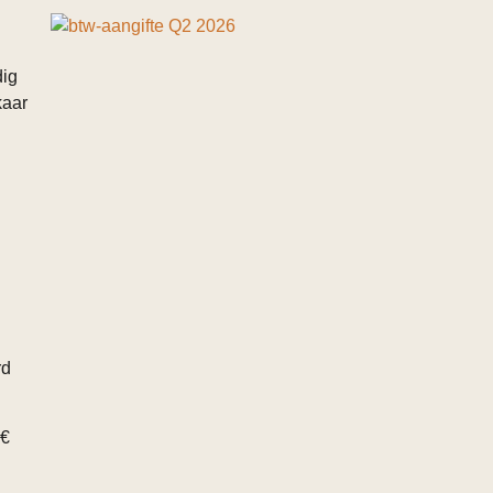
dig
kaar
rd
 €